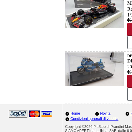
M
Ra
1/
€
DE
D
20
€
Home
Novità
F
Condizioni generali di vendita
Copyright ©2026 Pit Stop di Prandini M
SIAMO APERTI dal LUN. al SAB. dalle 8:0