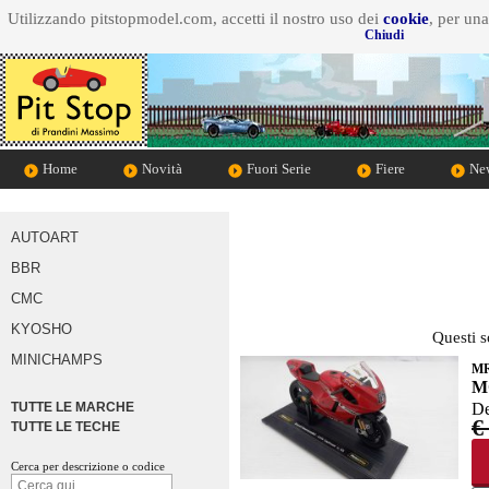
Utilizzando pitstopmodel.com, accetti il nostro uso dei
cookie
, per un
Chiudi
Home
Novità
Fuori Serie
Fiere
New
AUTOART
BBR
CMC
KYOSHO
Questi s
MINICHAMPS
M
M
TUTTE LE MARCHE
De
€
TUTTE LE TECHE
Cerca per descrizione o codice