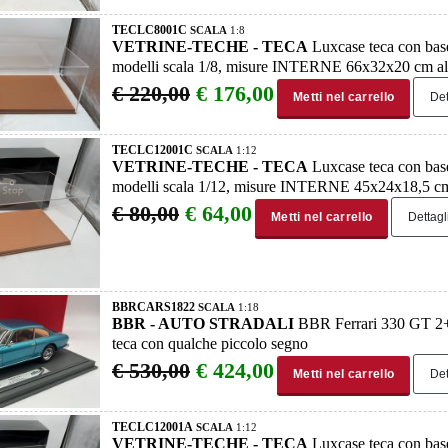
TECLC8001C
SCALA
1:8
VETRINE-TECHE - TECA
Luxcase teca con base
modelli scala 1/8, misure INTERNE 66x32x20 cm alt
€ 220,00
€ 176,00
Metti nel carrello
Det
TECLC12001C
SCALA
1:12
VETRINE-TECHE - TECA
Luxcase teca con base
modelli scala 1/12, misure INTERNE 45x24x18,5 cm 
€ 80,00
€ 64,00
Metti nel carrello
Dettagl
BBRCARS1822
SCALA
1:18
BBR - AUTO STRADALI
BBR Ferrari 330 GT 2
teca con qualche piccolo segno
€ 530,00
€ 424,00
Metti nel carrello
Det
TECLC12001A
SCALA
1:12
VETRINE-TECHE - TECA
Luxcase teca con base 