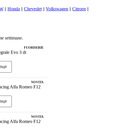
W
||
Honda
||
Chevrolet
||
Volkswagen
||
Citroen
||
me settimane.
FUORISERIE
egrale Evo 3 di
tagli
NOVITA
cing Alfa Romeo F12
tagli
NOVITA
cing Alfa Romeo F12