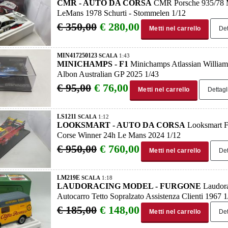
CMR - AUTO DA CORSA
CMR Porsche 935/78 
LeMans 1978 Schurti - Stommelen 1/12
€ 350,00
€ 280,00
Metti nel carrello
Det
MIN417250123
SCALA
1:43
MINICHAMPS - F1
Minichamps Atlassian Willia
Albon Australian GP 2025 1/43
€ 95,00
€ 76,00
Metti nel carrello
Dettagl
LS1211
SCALA
1:12
LOOKSMART - AUTO DA CORSA
Looksmart F
Corse Winner 24h Le Mans 2024 1/12
€ 950,00
€ 760,00
Metti nel carrello
Det
LM219E
SCALA
1:18
LAUDORACING MODEL - FURGONE
Laudora
Autocarro Tetto Sopralzato Assistenza Clienti 1967 1
€ 185,00
€ 148,00
Metti nel carrello
Det