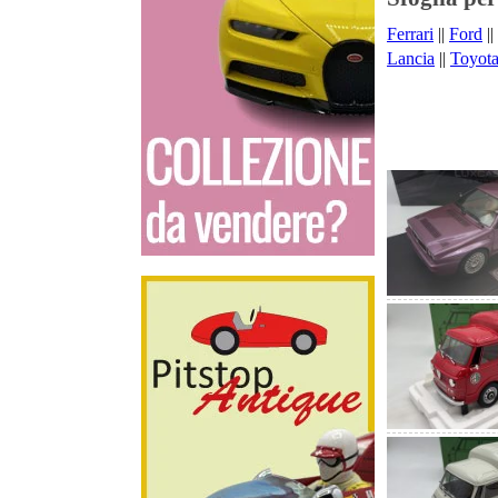
Ferrari
||
Ford
||
Lancia
||
Toyot