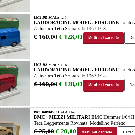
LM219B
SCALA
1:18
LAUDORACING MODEL - FURGONE
Laudora
Autocarro Tetto Sopralzato 1967 1/18
€ 160,00
€ 128,00
Metti nel carrello
Det
LM219A
SCALA
1:18
LAUDORACING MODEL - FURGONE
Laudora
Autocarro Tetto Sopralzato 1967 1/18
€ 160,00
€ 128,00
Metti nel carrello
Det
BMC64B0459
SCALA
1:64
BMC - MEZZI MILITARI
BMC Hummer 1/64 Hum
Teca Leggermente Rovinata, Modellino Perfetto.
€ 25,00
€ 20,00
Metti nel carrello
Dettagl