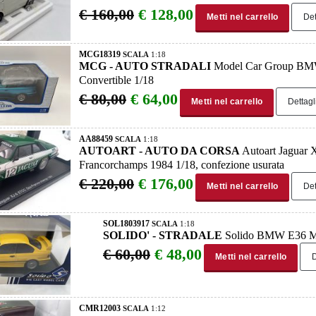
€ 160,00
€ 128,00
Metti nel carrello
Det
MCG18319
SCALA
1:18
MCG - AUTO STRADALI
Model Car Group BMW
Convertible 1/18
€ 80,00
€ 64,00
Metti nel carrello
Dettagl
AA88459
SCALA
1:18
AUTOART - AUTO DA CORSA
Autoart Jaguar
Francorchamps 1984 1/18, confezione usurata
€ 220,00
€ 176,00
Metti nel carrello
Det
SOL1803917
SCALA
1:18
SOLIDO' - STRADALE
Solido BMW E36 M
€ 60,00
€ 48,00
Metti nel carrello
D
CMR12003
SCALA
1:12