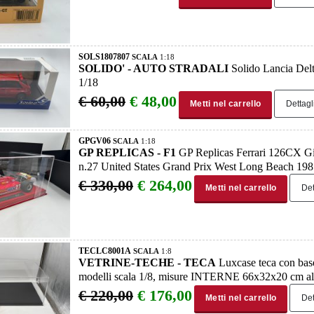
SOLS1807807
SCALA
1:18
SOLIDO' - AUTO STRADALI
Solido Lancia Delt
1/18
€ 60,00
€ 48,00
Metti nel carrello
Dettagl
GPGV06
SCALA
1:18
GP REPLICAS - F1
GP Replicas Ferrari 126CX Gil
n.27 United States Grand Prix West Long Beach 19
€ 330,00
€ 264,00
Metti nel carrello
Det
TECLC8001A
SCALA
1:8
VETRINE-TECHE - TECA
Luxcase teca con base 
modelli scala 1/8, misure INTERNE 66x32x20 cm alt
€ 220,00
€ 176,00
Metti nel carrello
Det