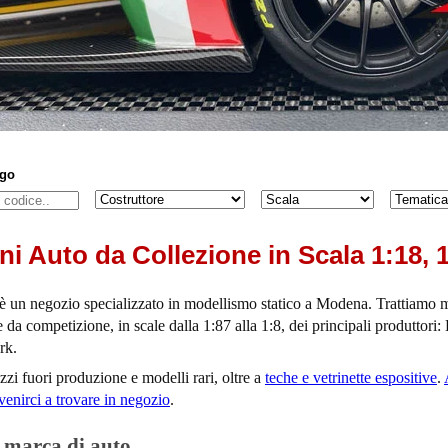
ogo
Marca dell'auto
Scala
Tematica
ni Auto da Collezione in Scala 1:18, 
è un negozio specializzato in modellismo statico a Modena. Trattiamo 
i e da competizione, in scale dalla 1:87 alla 1:8, dei principali produ
rk.
zzi fuori produzione e modelli rari, oltre a
teche e vetrinette espositive
.
venirci a trovare in negozio
.
r marca di auto