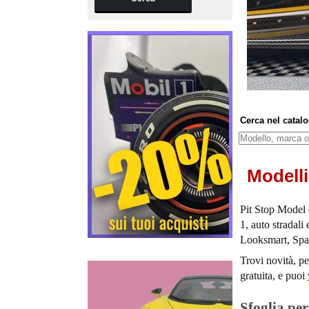
Cerca nel catal
Cosa cerchi
Modelli
Pit Stop Model 
1, auto stradal
Looksmart, Spa
Trovi novità, pe
gratuita, e puoi
Sfoglia pe