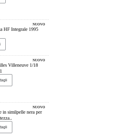
NUOVO
a HF Integrale 1995
i
NUOVO
les Villeneuve 1/18
81
tagli
NUOVO
in similpelle nera per
ezza..
tagli