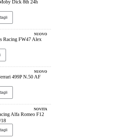
Moby Dick 8th 24h
tagli
NUOVO
ms Racing FW47 Alex
i
NUOVO
errari 499P N.50 AF
tagli
NOVITA
cing Alfa Romeo F12
/18
tagli