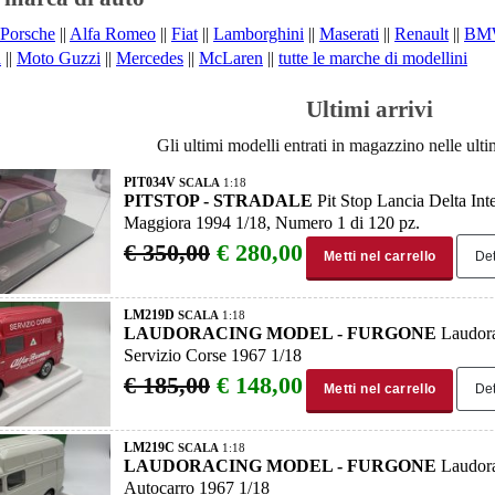
Porsche
||
Alfa Romeo
||
Fiat
||
Lamborghini
||
Maserati
||
Renault
||
BM
a
||
Moto Guzzi
||
Mercedes
||
McLaren
||
tutte le marche di modellini
Ultimi arrivi
Gli ultimi modelli entrati in magazzino nelle ulti
PIT034V
SCALA
1:18
PITSTOP - STRADALE
Pit Stop Lancia Delta Int
Maggiora 1994 1/18, Numero 1 di 120 pz.
€ 350,00
€ 280,00
Metti nel carrello
Det
LM219D
SCALA
1:18
LAUDORACING MODEL - FURGONE
Laudora
Servizio Corse 1967 1/18
€ 185,00
€ 148,00
Metti nel carrello
Det
LM219C
SCALA
1:18
LAUDORACING MODEL - FURGONE
Laudora
Autocarro 1967 1/18