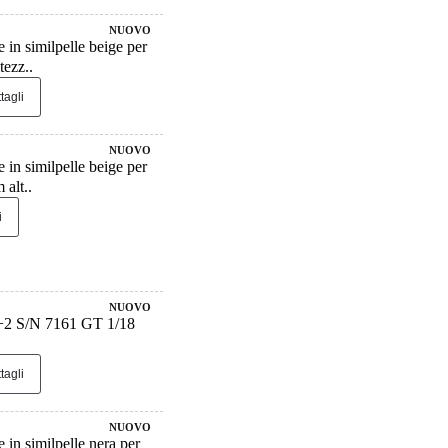
NUOVO
 in similpelle beige per
ezz..
tagli
NUOVO
 in similpelle beige per
alt..
i
NUOVO
+2 S/N 7161 GT 1/18
tagli
NUOVO
in similpelle nera per