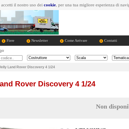
ccetti il nostro uso dei
cookie
, per una tua migliore esperienza di nav
Fiere
Newsletter
Come Arrivare
Contatti
ogo
Marca dell'auto
Scala
Tematica
elly Land Rover Discovery 4 1/24
and Rover Discovery 4 1/24
Non disponi