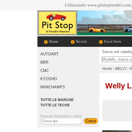
Utilizzando www.pitstopmodel.com, a
Home
Novità
Fuori Serie
Cerca nel catal
AUTOART
Cosa cerchi
BBR
Home
›
WELLY
›
W
CMC
KYOSHO
Welly L
MINICHAMPS
TUTTE LE MARCHE
TUTTE LE TECHE
Cerca per descrizione o codice