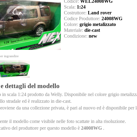
Codice:
WEL24008WG
Scala:
1:24
Costruttore:
Land rover
Codice Produttore:
24008WG
Colore:
grigio metalizzato
Materiale:
die-cast
Condizione:
new
per ingrandire
 e dettagli del modello
 in scala 1:24 prodotto da Welly. Disponibile nel colore grigio metalizz
lo stradale ed è realizzato in die-cast.
roviene da una collezione privata, è pari al nuovo ed è disponibile per l
nte il modello come visibile nelle foto scattate in alta risoluzione.
icativo del produttore per questo modello è
24008WG
.