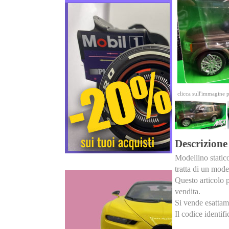
clicca sull'immagine 
Descrizione
Modellino statico
tratta di un model
Questo articolo p
vendita.
Si vende esattame
Il codice identif