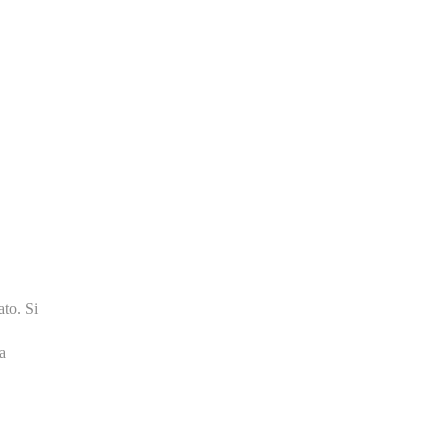
ato. Si
a