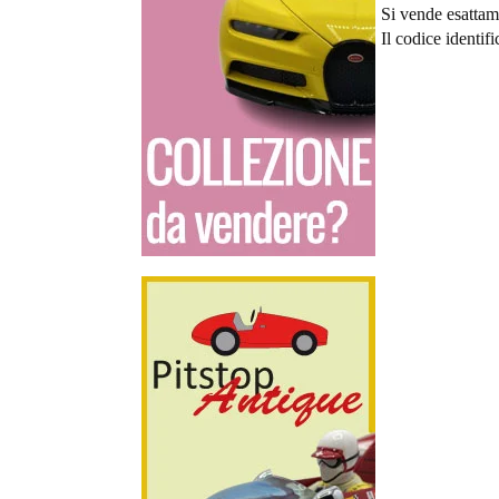
Si vende esattame
Il codice identif