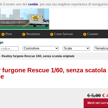
i il nostro uso dei
cookie
, per una tua migliore esperienza di navigazio
Fiere
Newsletter
Come Arrivare
Contatti
ogo
Marca dell'auto
Scala
Tematica
›
Realtoy furgone Rescue 1/60, senza scatola originale
 furgone Rescue 1/60, senza scatola
le
€ 5,00
€ 
Metti nel carre