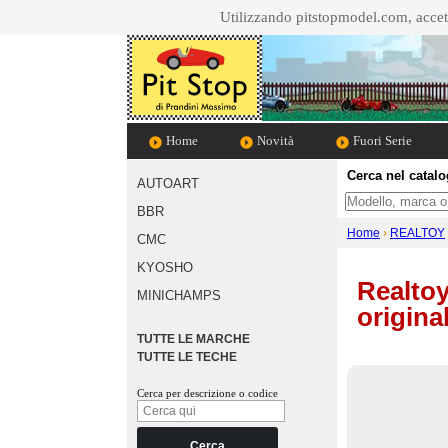
Utilizzando pitstopmodel.com, accett
Home
Novità
Fuori Serie
Cerca nel catal
AUTOART
Cosa cerchi
BBR
Home
›
REALTOY
CMC
KYOSHO
Realtoy
MINICHAMPS
origina
TUTTE LE MARCHE
TUTTE LE TECHE
Cerca per descrizione o codice
Cerca