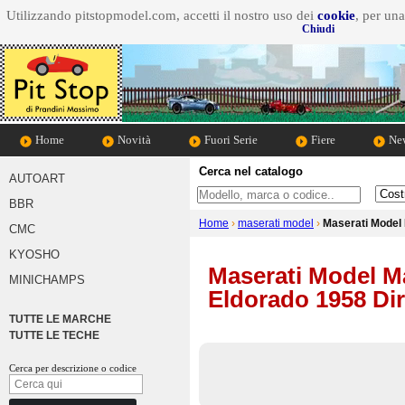
Utilizzando pitstopmodel.com, accetti il nostro uso dei
cookie
, per un
Chiudi
Home
Novità
Fuori Serie
Fiere
New
Cerca nel catalogo
AUTOART
Cosa cerchi
Marca d
BBR
Home
›
maserati model
›
Maserati Model 
CMC
KYOSHO
Maserati Model Ma
MINICHAMPS
Eldorado 1958 Dir
TUTTE LE MARCHE
TUTTE LE TECHE
Cerca per descrizione o codice