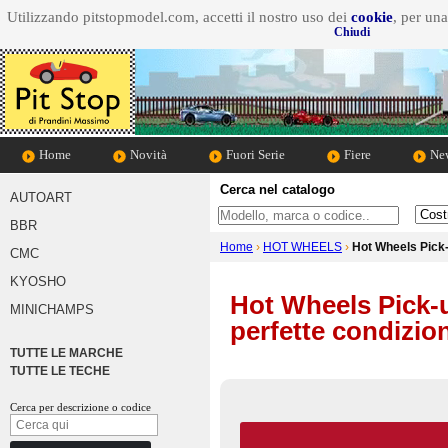
Utilizzando pitstopmodel.com, accetti il nostro uso dei
cookie
, per un
Chiudi
Home
Novità
Fuori Serie
Fiere
New
Cerca nel catalogo
AUTOART
Cosa cerchi
Marca d
BBR
Home
›
HOT WHEELS
›
Hot Wheels Pick-u
CMC
KYOSHO
Hot Wheels Pick-u
MINICHAMPS
perfette condizion
TUTTE LE MARCHE
TUTTE LE TECHE
Cerca per descrizione o codice