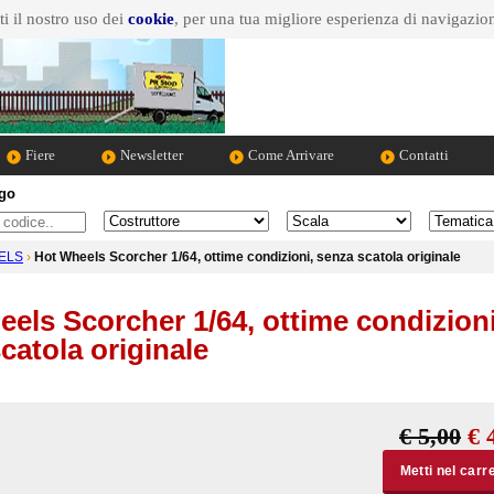
i il nostro uso dei
cookie
, per una tua migliore esperienza di navigazio
Fiere
Newsletter
Come Arrivare
Contatti
ogo
Marca dell'auto
Scala
Tematica
ELS
›
Hot Wheels Scorcher 1/64, ottime condizioni, senza scatola originale
els Scorcher 1/64, ottime condizioni
catola originale
€ 5,00
€ 
Metti nel carre