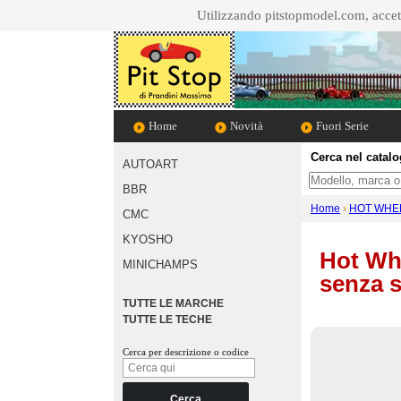
Utilizzando pitstopmodel.com, accett
Home
Novità
Fuori Serie
Cerca nel catal
AUTOART
Cosa cerchi
BBR
Home
›
HOT WHE
CMC
KYOSHO
Hot Whe
MINICHAMPS
senza s
TUTTE LE MARCHE
TUTTE LE TECHE
Cerca per descrizione o codice
Cerca