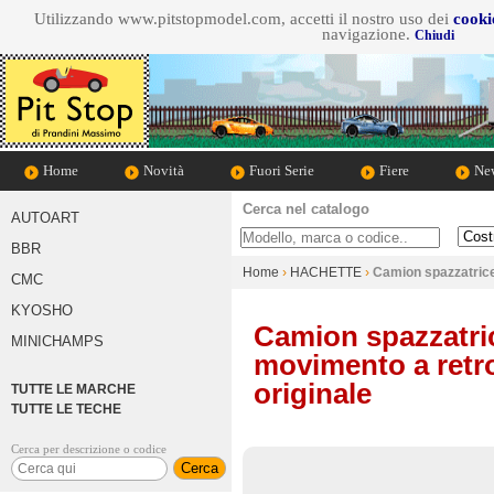
Utilizzando www.pitstopmodel.com, accetti il nostro uso dei
cooki
navigazione.
Chiudi
Home
Novità
Fuori Serie
Fiere
New
Cerca nel catalogo
AUTOART
Cosa cerchi
Marca d
BBR
Home
›
HACHETTE
›
Camion spazzatrice
CMC
KYOSHO
Camion spazzatric
MINICHAMPS
movimento a retro
originale
TUTTE LE MARCHE
TUTTE LE TECHE
Cerca per descrizione o codice