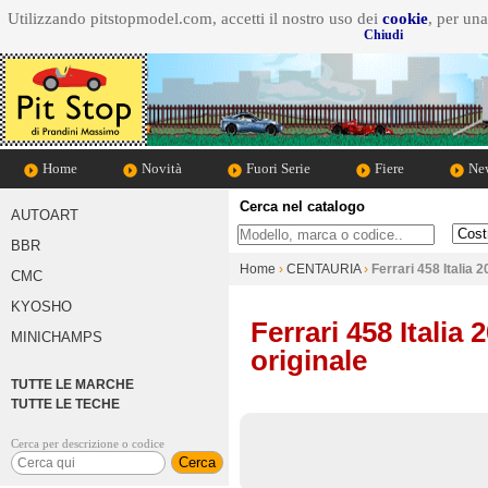
Utilizzando pitstopmodel.com, accetti il nostro uso dei
cookie
, per un
Chiudi
Home
Novità
Fuori Serie
Fiere
New
Cerca nel catalogo
AUTOART
Cosa cerchi
Marca d
BBR
Home
›
CENTAURIA
›
Ferrari 458 Italia 
CMC
KYOSHO
Ferrari 458 Italia
MINICHAMPS
originale
TUTTE LE MARCHE
TUTTE LE TECHE
Cerca per descrizione o codice